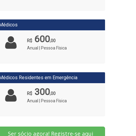
Médicos
600
R$
,00
Anual | Pessoa Física
Médicos Residentes em Emergência
300
R$
,00
Anual | Pessoa Física
Ser sócio agora!
Registre-se aqui