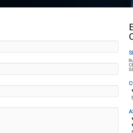
S
Ru
C
S
C
A