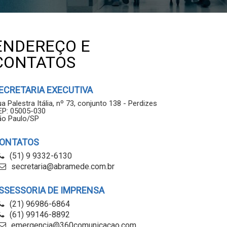
ENDEREÇO E
CONTATOS
ECRETARIA EXECUTIVA
a Palestra Itália, nº 73, conjunto 138 - Perdizes
EP: 05005-030
ão Paulo/SP
ONTATOS
(51) 9 9332-6130
secretaria@abramede.com.br
SSESSORIA DE IMPRENSA
(21) 96986-6864
(61) 99146-8892
emergencia@360comunicacao.com